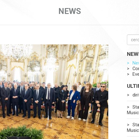
NEWS
NEW
Ne
Co
Eve
ULT
dir
Sta
Music
Sta
Music