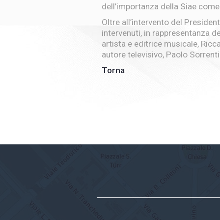
dell’importanza della Siae come 
Oltre all’intervento del Preside
intervenuti, in rappresentanza de
artista e editrice musicale, Ric
autore televisivo, Paolo Sorren
Torna