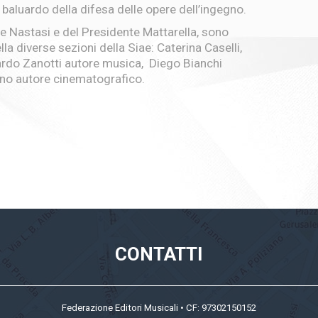
baluardo della difesa delle opere dell’ingegno.
nte Nastasi e del Presidente Mattarella, sono
lla diverse sezioni della Siae: Caterina Caselli,
cardo Zanotti autore musica, Diego Bianchi
tino autore cinematografico.
CONTATTI
Federazione Editori Musicali • CF: 97302150152