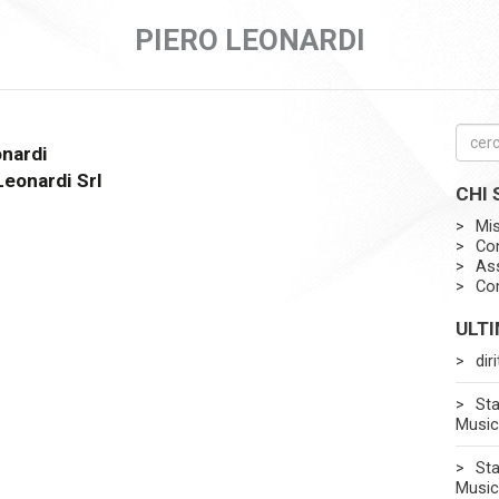
PIERO LEONARDI
onardi
Leonardi Srl
CHI
Mi
Con
Ass
Co
ULT
dir
Sta
Music
Sta
Music