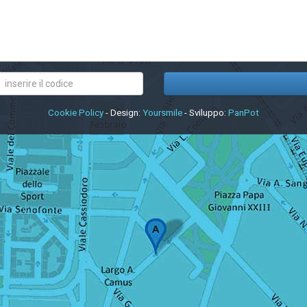
Cookie Policy
- Design:
Yoursmile
- Sviluppo:
PanPot